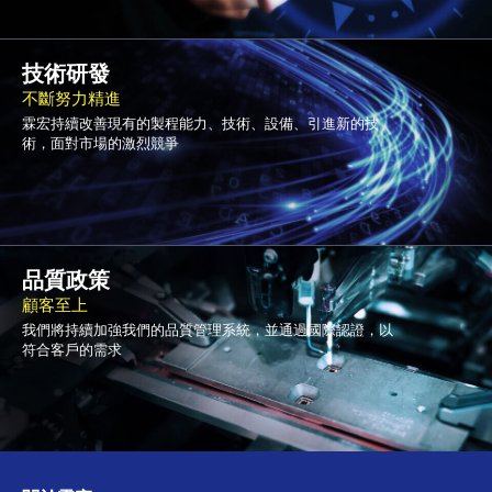
114年十一月營收公告
2025-12-08
霖宏科技獲2023幸福企業銀獎
2023-12-07
115年五月營收公告
2026-06-12
技術研發
不斷努力精進
霖宏持續改善現有的製程能力、技術、設備、引進新的技
術，面對市場的激烈競爭
品質政策
顧客至上
我們將持續加強我們的品質管理系統，並通過國際認證，以
符合客戶的需求