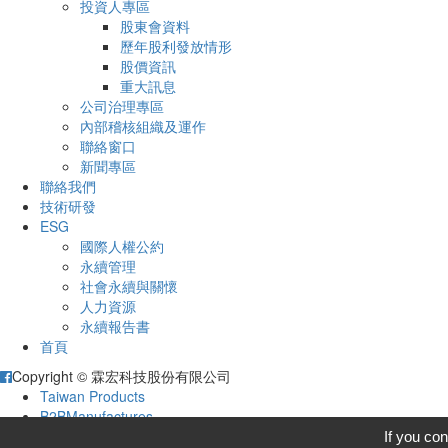
投資人專區
股東會資料
歷年股利發放情形
股價資訊
重大訊息
公司治理專區
內部稽核組織及運作
聯絡窗口
新聞專區
聯絡我們
技術研發
ESG
國際人權公約
永續管理
社會永續與關懷
人力資源
永續報告書
首頁
Copyright © 霖宏科技股份有限公司
Taiwan Products
B2BManufactures
B2BChinaSources
If you con