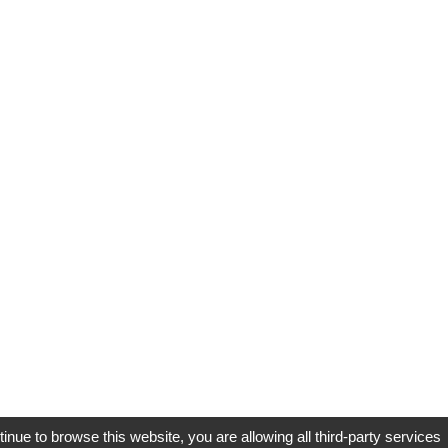
tinue to browse this website, you are allowing all third-party services