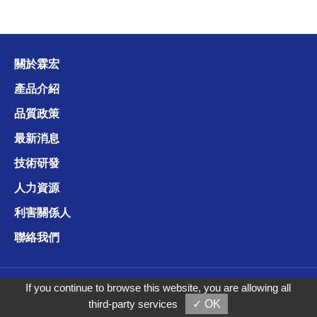
關於霖宏
產品介紹
品質政策
最新消息
技術研發
人力資源
利害關係人
聯絡我們
Copyright © 霖宏科技股份有限公司
If you continue to browse this website, you are allowing all
third-party services
✓ OK
Taiwan Products
B2BManufactures
B2BChinaSources