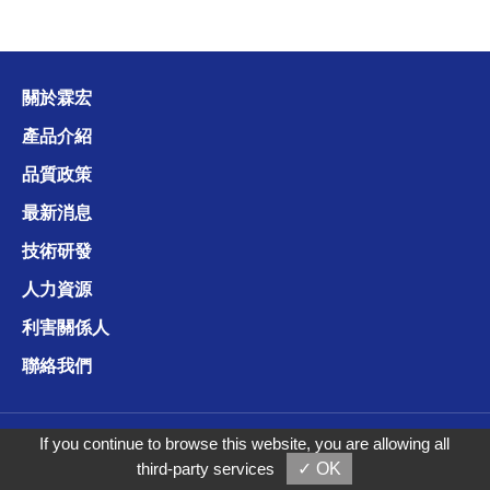
關於霖宏
產品介紹
品質政策
最新消息
技術研發
人力資源
利害關係人
聯絡我們
Copyright © 霖宏科技股份有限公司
If you continue to browse this website, you are allowing all
third-party services
✓ OK
Taiwan Products
B2BManufactures
B2BChinaSources